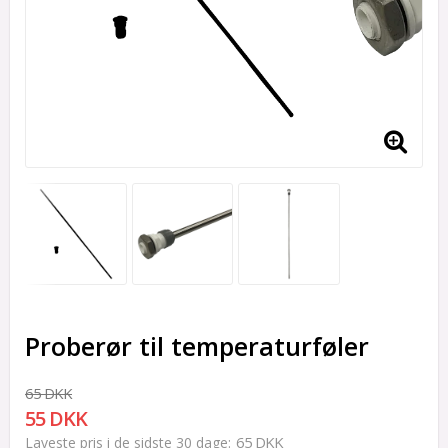
Proberør til temperaturføler
65 DKK
55 DKK
65 DKK
Laveste pris i de sidste 30 dage