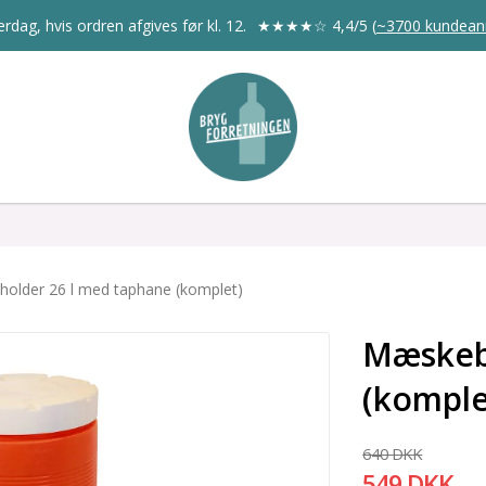
rdag, hvis ordren afgives før kl. 12.
★★★★☆
4,4/5
(
~3700 kundean
older 26 l med taphane (komplet)
Mæskeb
(komple
640 DKK
549 DKK