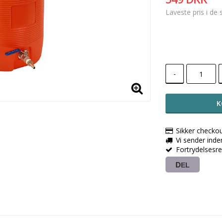
Laveste pris i de
-
K
Sikker checko
Vi sender ind
Fortrydelsesr
DEL