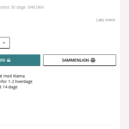
640 DKK
 sidste 30 dage
Læs mere.
+
ØB
SAMMENLIGN
ut med Klarna
enfor 1-2 hverdage
et 14 dage