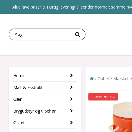
Altid lave priser & Hurtig levering! Vi sender normalt samme hve
Humle
Outlet
Mæskebeh
Malt & Ekstrakt
GEMME 91 DKK
Gær
Brygudstyr og tilbehør
Ølsæt