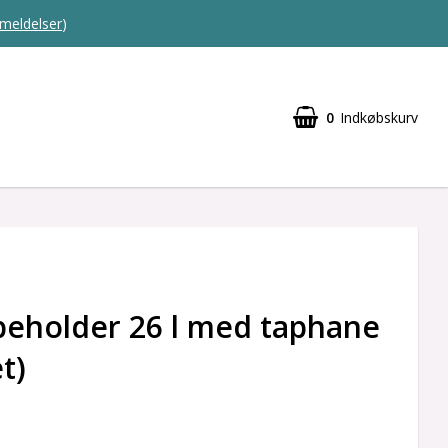
meldelser
)
0
Indkøbskurv
eholder 26 l med taphane
t)