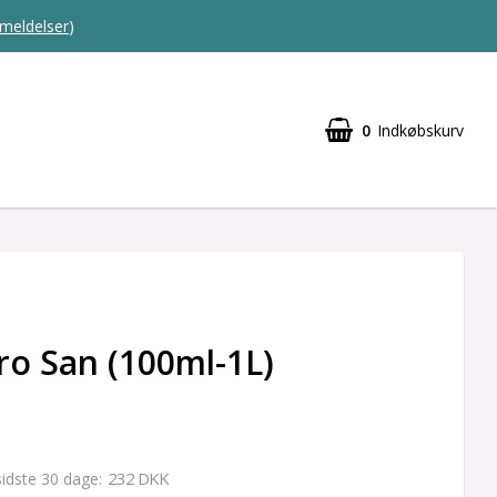
meldelser
)
0
Indkøbskurv
o San (100ml-1L)
232 DKK
 sidste 30 dage