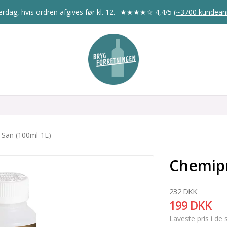
rdag, hvis ordren afgives før kl. 12.
★★★★☆
4,4/5
(
~3700 kundean
 San (100ml-1L)
Chemipr
232 DKK
199 DKK
Laveste pris i de