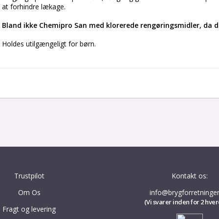
at forhindre lækage. 
Bland ikke Chemipro San med klorerede rengøringsmidler, da det 
Holdes utilgængeligt for børn.
Trustpilot
Kontakt os:
Om Os
info@brygforretninge
(Vi svarer inden for 2 hve
Fragt og levering