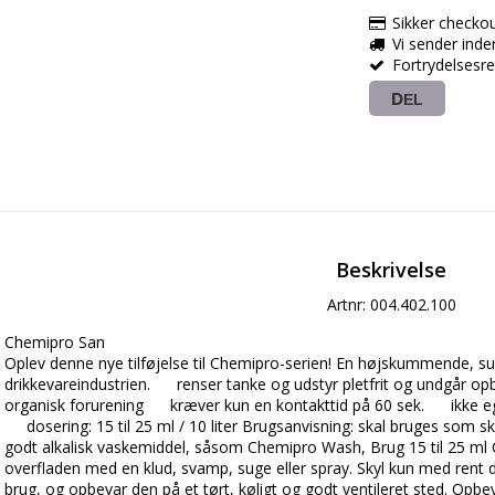
Sikker checko
Vi sender ind
Fortrydelsesr
DEL
Beskrivelse
Artnr: 004.402.100
Chemipro San
Oplev denne nye tilføjelse til Chemipro-serien! En højskummende, sur a
drikkevareindustrien.      renser tanke og udstyr pletfrit og undgår opb
organisk forurening      kræver kun en kontakttid på 60 sek.      ikke 
     dosering: 15 til 25 ml / 10 liter Brugsanvisning: skal bruges som s
godt alkalisk vaskemiddel, såsom Chemipro Wash, Brug 15 til 25 ml Ch
overfladen med en klud, svamp, suge eller spray. Skyl kun med rent d
brug, og opbevar den på et tørt, køligt og godt ventileret sted. Opbeva