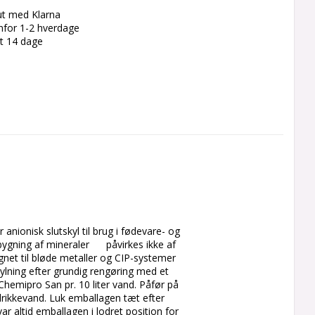
ut med Klarna
enfor 1-2 hverdage
et 14 dage
nionisk slutskyl til brug i fødevare- og 
ygning af mineraler      påvirkes ikke af 
egnet til bløde metaller og CIP-systemer 
kylning efter grundig rengøring med et 
emipro San pr. 10 liter vand. Påfør på 
rikkevand. Luk emballagen tæt efter 
r altid emballagen i lodret position for 