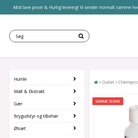
Altid lave priser & Hurtig levering! Vi sender normalt samme hve
Humle
Outlet
Chemipro
Malt & Ekstrakt
GEMME 33 DKK
Gær
Brygudstyr og tilbehør
Ølsæt