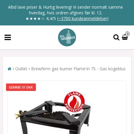
Altid lave priser & Hurtig levering! Vi sender normalt samme
hverdag, hvis ordren afgives før kl. 12.
★★★★☆
4,4/5
(
~3700 kundeanmeldelser
)
0
Outlet
Brewferm gas burner Flame'in 7S - Gas kogeblus
GEMME 51 DKK