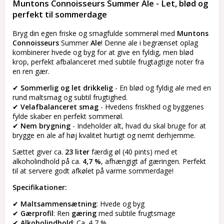
Muntons Connoisseurs Summer Ale - Let, blød og 
perfekt til sommerdage
Bryg din egen friske og smagfulde sommerøl med 
Muntons 
Connoisseurs
 Summer 
Ale
! Denne ale i begrænset oplag 
kombinerer hvede og byg for at give en fyldig, men blød 
krop, perfekt afbalanceret med subtile frugtagtige noter fra 
en ren gær.
✔ 
Sommerlig og let drikkelig
 - En blød og fyldig ale med en 
rund maltsmag og subtil frugtighed.
✔ 
Velafbalanceret smag
 - Hvedens friskhed og byggenes 
fylde skaber en perfekt sommerøl.
✔ 
Nem brygning
 - Indeholder alt, hvad du skal bruge for at 
brygge en ale af høj kvalitet hurtigt og nemt derhjemme.
Sættet giver ca. 
23 liter
 færdig øl (40 pints) med et 
alkoholindhold på ca. 
4,7 %
, afhængigt af gæringen. Perfekt 
til at servere godt afkølet på varme sommerdage!
Specifikationer:
✔ 
Maltsammensætning
: Hvede og byg
✔ 
Gærprofil
: Ren 
gæring
 med subtile frugtsmage
✔ 
Alkoholindhold
: Ca. 4,7 %.