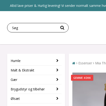
Altid lave priser & Hurtig levering! Vi sender normalt samme hve
Humle
Essenser
Mia The
Malt & Ekstrakt
GEMME 4 DKK
Gær
Brygudstyr og tilbehør
Ølsæt