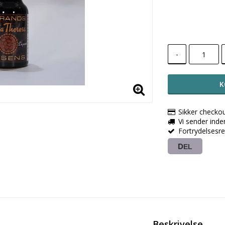
-
K
Sikker checko
Vi sender ind
Fortrydelsesr
DEL
Beskrivelse