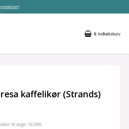
meldelser
)
0
Indkøbskurv
resa kaffelikør (Strands)
16 DKK
 sidste 30 dage