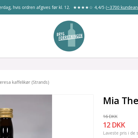
rdag, hvis ordren afgives før kl. 12.
★★★★☆
4,4/5
(
~3700 kundean
resa kaffelikør (Strands)
Mia The
16 DKK
12 DKK
Laveste pris i de