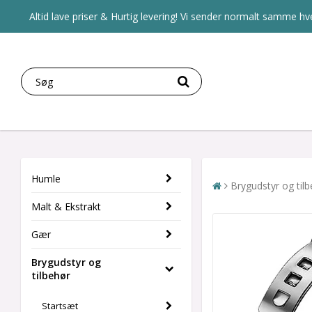
Altid lave priser & Hurtig levering! Vi sender normalt samme hve
Humle
Brygudstyr og til
Malt & Ekstrakt
Gær
Brygudstyr og
tilbehør
Startsæt