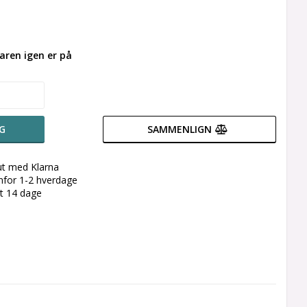
aren igen er på
G
SAMMENLIGN
ut med Klarna
enfor 1-2 hverdage
et 14 dage