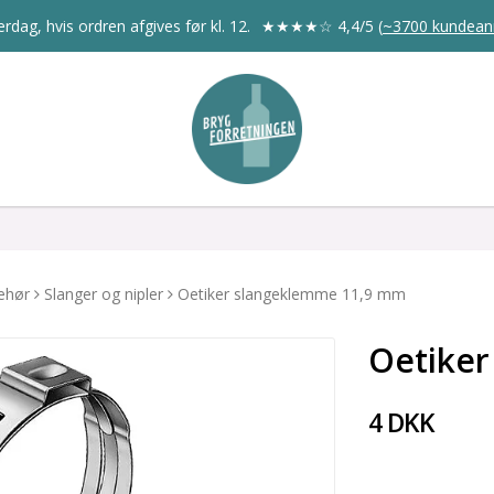
rdag, hvis ordren afgives før kl. 12.
★★★★☆
4,4/5
(
~3700 kundean
behør
Slanger og nipler
Oetiker slangeklemme 11,9 mm
Oetike
4 DKK