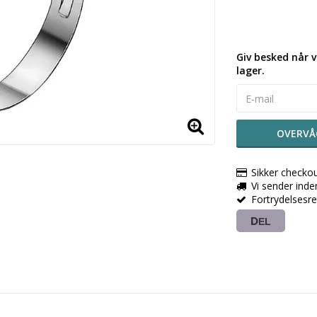
Giv besked når v
lager.
OVERVÅ
Sikker checko
Vi sender ind
Fortrydelsesr
DEL