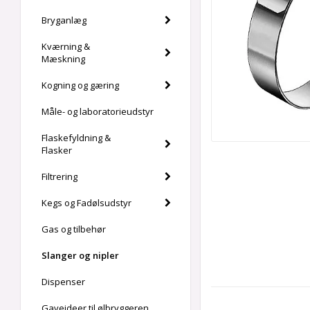
Bryganlæg
Kværning &
Mæskning
Kogning og gæring
Måle- og laboratorieudstyr
Flaskefyldning &
Flasker
Filtrering
Kegs og Fadølsudstyr
Gas og tilbehør
Slanger og nipler
Dispenser
Gaveideer til ølbryggeren