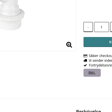
-
K
Sikker checko
Vi sender ind
Fortrydelsesr
DEL
Beskrivelse