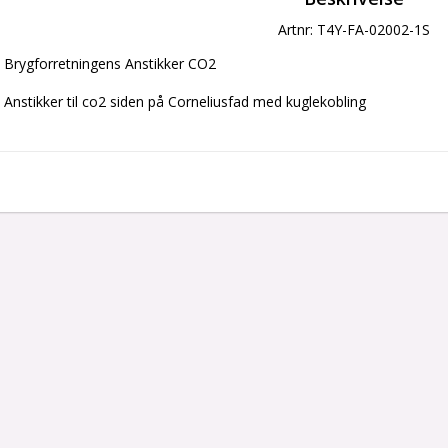
Artnr: T4Y-FA-02002-1S
Brygforretningens Anstikker CO2

Anstikker til co2 siden på Corneliusfad med kuglekobling