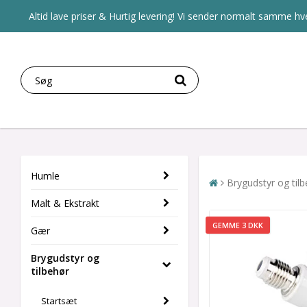
Altid lave priser & Hurtig levering! Vi sender normalt samme hve
Humle
Brygudstyr og til
Malt & Ekstrakt
GEMME 3 DKK
Gær
Brygudstyr og
tilbehør
Startsæt