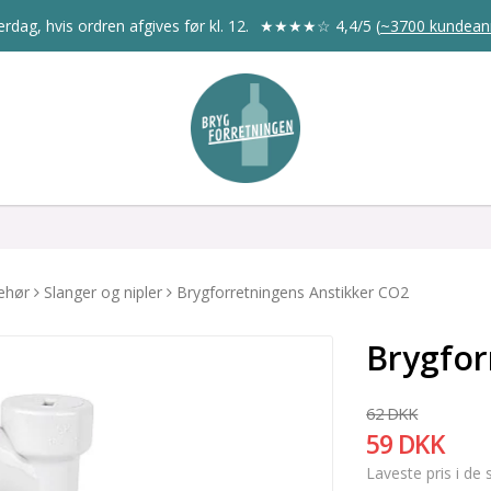
rdag, hvis ordren afgives før kl. 12.
★★★★☆
4,4/5
(
~3700 kundean
behør
Slanger og nipler
Brygforretningens Anstikker CO2
Brygfor
62 DKK
59 DKK
Laveste pris i de