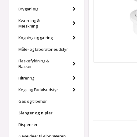
Bryganlæg
Kværning &
Mæskning
Kogning og gæring
Måle- og laboratorieudstyr
Flaskefyldning &
Flasker
Filtrering
Kegs og Fadølsudstyr
Gas og tilbehør
Slanger og nipler
Dispenser
Gaveideer til ølbryggeren