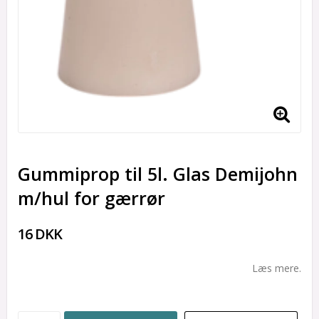
Gummiprop til 5l. Glas Demijohn
m/hul for gærrør
16 DKK
Læs mere.