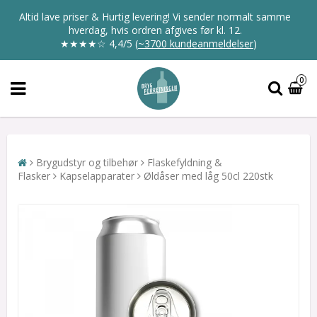
Altid lave priser & Hurtig levering! Vi sender normalt samme
hverdag, hvis ordren afgives før kl. 12.
★★★★☆
4,4/5
(
~3700 kundeanmeldelser
)
0
Brygudstyr og tilbehør
Flaskefyldning &
Flasker
Kapselapparater
Øldåser med låg 50cl 220stk