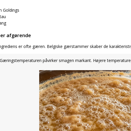
an Goldings
rtau
ang
 er afgørende
ingrediens er ofte gæren. Belgiske gærstammer skaber de karakteristisk
Gæringstemperaturen påvirker smagen markant. Højere temperaturer 