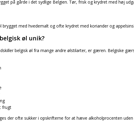
rygget på gårde i det sydlige Belgien. Tør, frisk og krydret med høj u
l brygget med hvedemalt og ofte krydret med koriander og appelsin
belgisk øl unik?
adskiller belgisk øl fra mange andre ølstilarter, er gæren. Belgiske 
n
e
ing
 frugt
es der ofte sukker i opskrifterne for at hæve alkoholprocenten uden a