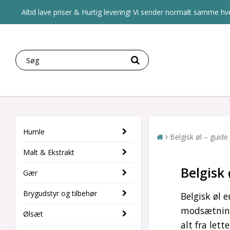
Altid lave priser & Hurtig levering! Vi sender normalt samme hve
Humle
Belgisk øl – guide
Malt & Ekstrakt
Belgisk 
Gær
Brygudstyr og tilbehør
Belgisk øl 
modsætning 
Ølsæt
alt fra lett