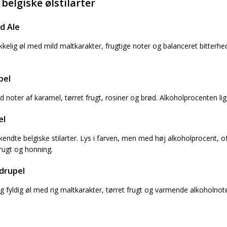
belgiske ølstilarter
d Ale
ikkelig øl med mild maltkarakter, frugtige noter og balanceret bitterhed.
bel
 noter af karamel, tørret frugt, rosiner og brød. Alkoholprocenten li
el
kendte belgiske stilarter. Lys i farven, men med høj alkoholprocent
frugt og honning.
drupel
g fyldig øl med rig maltkarakter, tørret frugt og varmende alkoholnote