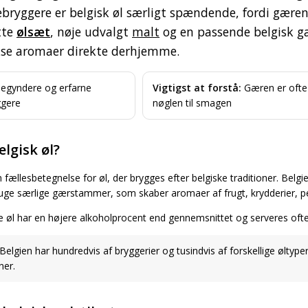
ryggere er belgisk øl særligt spændende, fordi gæren o
tte
ølsæt
, nøje udvalgt
malt
og en passende belgisk g
se aromaer direkte derhjemme.
egyndere og erfarne
Vigtigst at forstå:
Gæren er ofte
gere
nøglen til smagen
elgisk øl?
n fællesbetegnelse for øl, der brygges efter belgiske traditioner. Belg
ruge særlige gærstammer, som skaber aromaer af frugt, krydderier, pebe
 øl har en højere alkoholprocent end gennemsnittet og serveres oft
Belgien har hundredvis af bryggerier og tusindvis af forskellige øltype
ner.