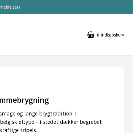
meldelser
)
0
Indkøbskurv
hjemmebrygning
 smage og lange brygtradition. I
belgisk øltype – i stedet dækker begrebet
raftige tripels.