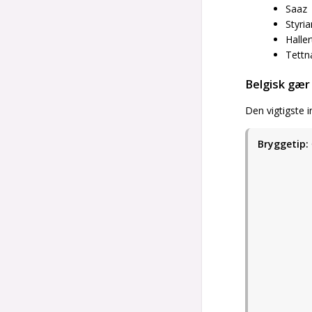
Saaz
Styri
Halle
Tettn
Belgisk gær
Den vigtigste 
Bryggetip: