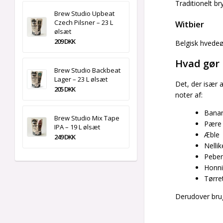
Traditionelt b
Brew Studio Upbeat
Czech Pilsner – 23 L
Witbier
ølsæt
209 DKK
Belgisk hvedeø
Hvad gør 
Brew Studio Backbeat
Lager – 23 L ølsæt
Det, der især 
205 DKK
noter af:
Bana
Brew Studio Mix Tape
Pære
IPA – 19 L ølsæt
Æble
249 DKK
Nellik
Peber
Honn
Tørret
Derudover brug