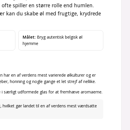
fte spiller en større rolle end humlen.
ær kan du skabe øl med frugtige, krydrede
Målet:
Bryg autentisk belgisk øl
hjemme
ien har en af verdens mest varierede ølkulturer og er
r, honning og nogle gange et let strejf af nellike.
e i særligt udformede glas for at fremhæve aromaerne.
r, hvilket gør landet til en af verdens mest værdsatte