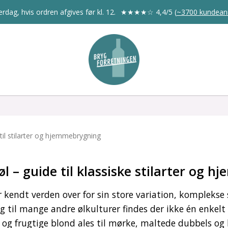
rdag, hvis ordren afgives før kl. 12.
★★★★☆
4,4/5
(
~3700 kundean
 til stilarter og hjemmebrygning
øl – guide til klassiske stilarter og 
er kendt verden over for sin store variation, komplekse
til mange andre ølkulturer findes der ikke én enkelt 
e og frugtige blond ales til mørke, maltede dubbels og k