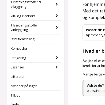
Tilsætningsstoffer til
For hjemmeb
ølbrygning
Med det re
Vin- og cidersæt
og komplek
Tilsætningsstoffer
Vinbrygning
Passer til:
B
hjemmebryg
Ostefremstilling
Kombucha
Hvad er b
Rengøring
Belgisk øl er e
kendt for at b
Essenser
Mange belgiske
Litteratur
Vidste du?
Nyheder på lager
øldestinatio
Tillbud
Outlet