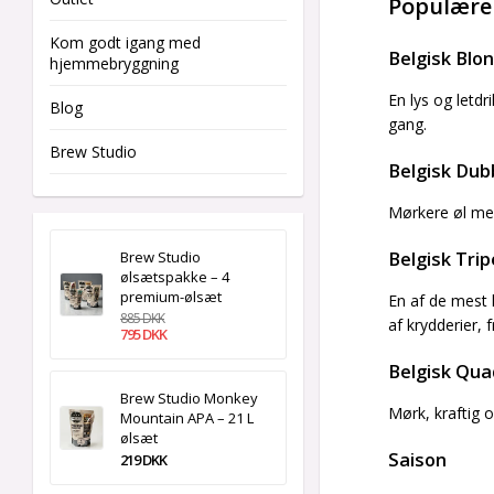
Populære 
Kom godt igang med
Belgisk Blon
hjemmebryggning
En lys og letdr
Blog
gang.
Brew Studio
Belgisk Dub
Mørkere øl med
Brew Studio
Belgisk Trip
ølsætspakke – 4
premium-ølsæt
En af de mest 
885 DKK
af krydderier, 
795 DKK
Belgisk Qua
Brew Studio Monkey
Mørk, kraftig o
Mountain APA – 21 L
ølsæt
Saison
219 DKK