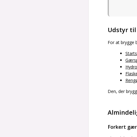
Udstyr ti
For at brygge 
Starts
Gærsp
Hydr
Flask
Rengø
Den, der brygg
Almindeli
Forkert gær