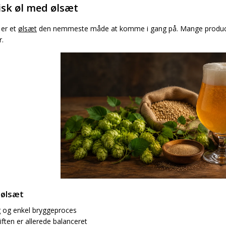
isk øl med ølsæt
 er et
ølsæt
den nemmeste måde at komme i gang på. Mange producente
r.
 ølsæt
g og enkel bryggeproces
iften er allerede balanceret