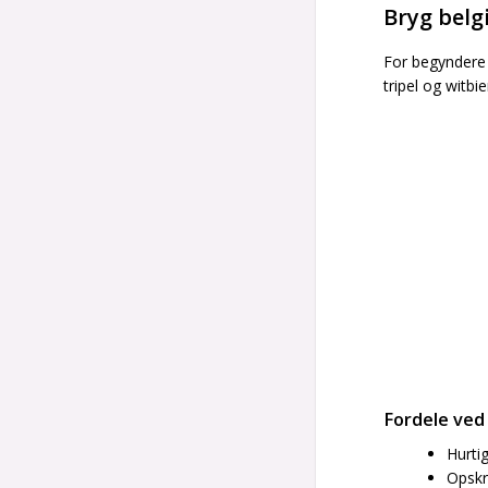
Bryg belg
For begyndere
tripel og witbie
Fordele ved
Hurti
Opskr