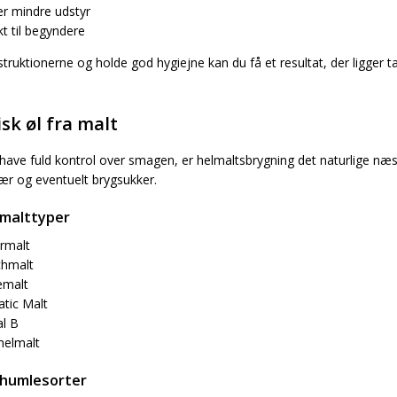
r mindre udstyr
kt til begyndere
struktionerne og holde god hygiejne kan du få et resultat, der ligger 
sk øl fra malt
il have fuld kontrol over smagen, er helmaltsbrygning det naturlige næ
ær og eventuelt brygsukker.
 malttyper
ermalt
hmalt
emalt
tic Malt
al B
elmalt
 humlesorter