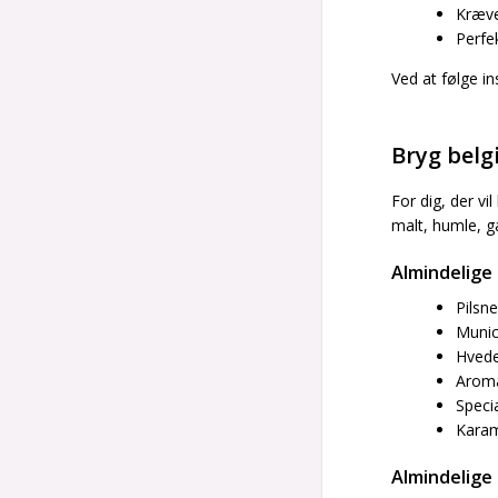
Kræve
Perfe
Ved at følge in
Bryg belgi
For dig, der v
malt, humle, g
Almindelige
Pilsn
Munic
Hved
Aroma
Speci
Karam
Almindelige