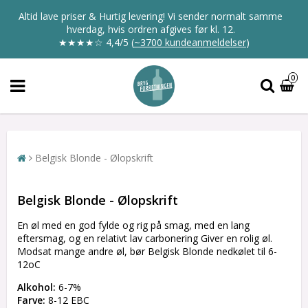
Altid lave priser & Hurtig levering! Vi sender normalt samme
hverdag, hvis ordren afgives før kl. 12.
★★★★☆
4,4/5
(
~3700 kundeanmeldelser
)
0
Belgisk Blonde - Ølopskrift
Belgisk Blonde - Ølopskrift
En øl med en god fylde og rig på smag, med en lang
eftersmag, og en relativt lav carbonering Giver en rolig øl.
Modsat mange andre øl, bør Belgisk Blonde nedkølet til 6-
12oC
Alkohol:
6-7%
Farve:
8-12 EBC