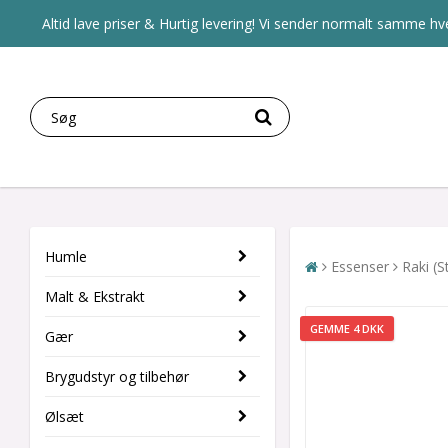
Altid lave priser & Hurtig levering! Vi sender normalt samme hve
Humle
Essenser
Raki (S
Malt & Ekstrakt
GEMME 4 DKK
Gær
Brygudstyr og tilbehør
Ølsæt