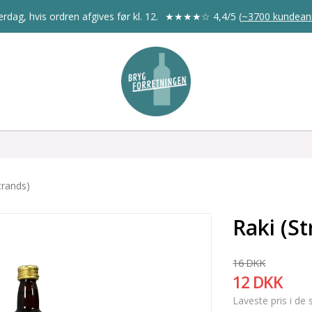
rdag, hvis ordren afgives før kl. 12.
★★★★☆
4,4/5
(
~3700 kundean
trands)
Raki (S
16 DKK
12 DKK
Laveste pris i de