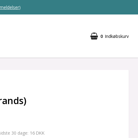
meldelser
)
0
Indkøbskurv
trands)
16 DKK
 sidste 30 dage