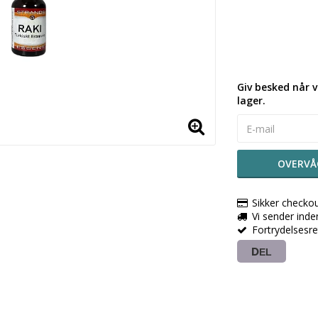
Giv besked når v
lager.
OVERVÅ
Sikker checko
Vi sender ind
Fortrydelsesr
DEL