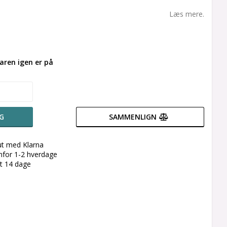
Læs mere.
aren igen er på
G
SAMMENLIGN
ut med Klarna
enfor 1-2 hverdage
et 14 dage