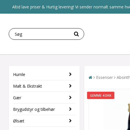
Altid lave priser & Hurtig levering! Vi sender normalt samme hve
Humle
Essenser
Absinth
Malt & Ekstrakt
GEMME 4 DKK
Gær
Brygudstyr og tilbehør
Ølsæt