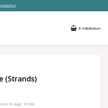
meldelser
)
0
Indkøbskurv
e (Strands)
16 DKK
 sidste 30 dage