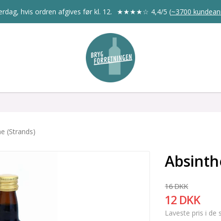
rdag, hvis ordren afgives før kl. 12.
★★★★☆
4,4/5
(
~3700 kundean
e (Strands)
Absinth
16 DKK
12 DKK
Laveste pris i de