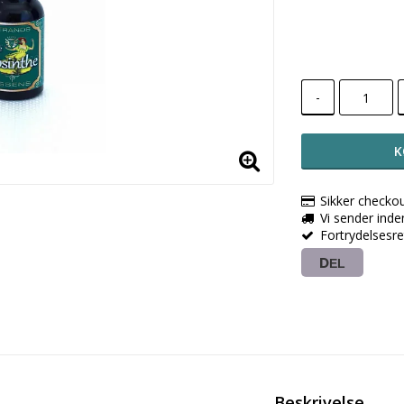
-
K
Sikker checko
Vi sender ind
Fortrydelsesr
DEL
Beskrivelse